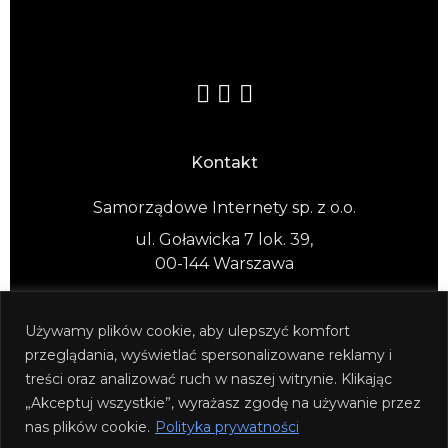
Kontakt
Samorządowe Internety sp. z o.o.
ul. Goławicka 7 lok. 39,
00-144 Warszawa
Używamy plików cookie, aby ulepszyć komfort
przeglądania, wyświetlać spersonalizowane reklamy i
treści oraz analizować ruch w naszej witrynie. Klikając
© 2026 Samorządowe Internety Sp. z o.o. All rights
„Akceptuj wszystkie”, wyrażasz zgodę na używanie przez
reserved.
nas plików cookie.
Polityka prywatności