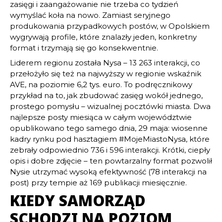
zasięgi i zaangażowanie nie trzeba co tydzień
wymyślać koła na nowo. Zamiast seryjnego
produkowania przypadkowych postów, w Opolskiem
wygrywają profile, które znalazły jeden, konkretny
format i trzymają się go konsekwentnie.
Liderem regionu została Nysa – 13 263 interakcji, co
przełożyło się też na najwyższy w regionie wskaźnik
AVE, na poziomie 6,2 tys. euro. To podręcznikowy
przykład na to, jak zbudować zasięg wokół jednego,
prostego pomysłu – wizualnej pocztówki miasta. Dwa
najlepsze posty miesiąca w całym województwie
opublikowano tego samego dnia, 29 maja: wiosenne
kadry rynku pod hasztagiem #MojeMiastoNysa, które
zebrały odpowiednio 736 i 596 interakcji. Krótki, ciepły
opis i dobre zdjęcie – ten powtarzalny format pozwolił
Nysie utrzymać wysoką efektywność (78 interakcji na
post) przy tempie aż 169 publikacji miesięcznie.
KIEDY SAMORZĄD
SCHODZI NA POZIOM