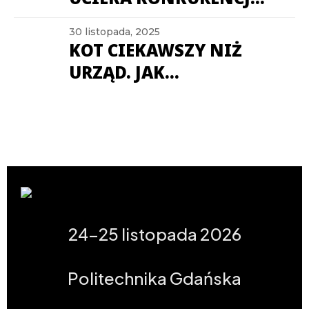
LUBELSZCZYŹNIE
JAK LUBUSKIE
30 listopada, 2025
SAMORZĄDY RADZĄ
KOT CIEKAWSZY NIŻ
SOBIE NA FACEBOOKU?
URZĄD. JAK
MAZOWSZE
KOMUNIKOWAŁO SIĘ
NA FACEBOOKU W
MAJU 2026?
24-25 listopada 2026
Politechnika Gdańska