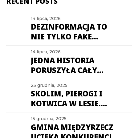
RECENT POSTS
14 lipca, 2026
DEZINFORMACJA TO
NIE TYLKO FAKE
NEWSY. CZY TWÓJ
14 lipca, 2026
SAMORZĄD JEST
JEDNA HISTORIA
GOTOWY NA WOJNĘ
PORUSZYŁA CAŁY
INFORMACYJNĄ?
REGION.
25 grudnia, 2025
DOLNOŚLĄSKIE
SKOLIM, PIEROGI I
SAMORZĄDY Z
KOTWICA W LESIE.
REKORDOWYM
TRZECH BOHATERÓW
ZAANGAŻOWANIEM W
15 grudnia, 2025
MAJOWEGO
GMINA MIĘDZYRZECZ
MAJU
RANKINGU NA
UCIEKA KONKURENCJI.