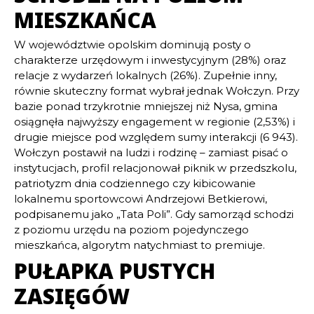
MIESZKAŃCA
W województwie opolskim dominują posty o
charakterze urzędowym i inwestycyjnym (28%) oraz
relacje z wydarzeń lokalnych (26%). Zupełnie inny,
równie skuteczny format wybrał jednak Wołczyn. Przy
bazie ponad trzykrotnie mniejszej niż Nysa, gmina
osiągnęła najwyższy engagement w regionie (2,53%) i
drugie miejsce pod względem sumy interakcji (6 943).
Wołczyn postawił na ludzi i rodzinę – zamiast pisać o
instytucjach, profil relacjonował piknik w przedszkolu,
patriotyzm dnia codziennego czy kibicowanie
lokalnemu sportowcowi Andrzejowi Betkierowi,
podpisanemu jako „Tata Poli”. Gdy samorząd schodzi
z poziomu urzędu na poziom pojedynczego
mieszkańca, algorytm natychmiast to premiuje.
PUŁAPKA PUSTYCH
ZASIĘGÓW