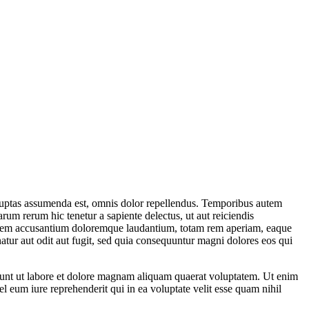
luptas assumenda est, omnis dolor repellendus. Temporibus autem
arum rerum hic tenetur a sapiente delectus, ut aut reiciendis
luptatem accusantium doloremque laudantium, totam rem aperiam, eaque
natur aut odit aut fugit, sed quia consequuntur magni dolores eos qui
dunt ut labore et dolore magnam aliquam quaerat voluptatem. Ut enim
 eum iure reprehenderit qui in ea voluptate velit esse quam nihil