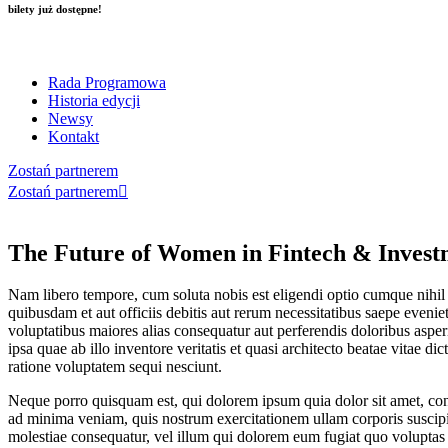
bilety już dostępne!
Skip
to
Rada Programowa
content
Historia edycji
Newsy
Kontakt
Zostań partnerem
Zostań partnerem
The Future of Women in Fintech & Invest
Nam libero tempore, cum soluta nobis est eligendi optio cumque nihi
quibusdam et aut officiis debitis aut rerum necessitatibus saepe evenie
voluptatibus maiores alias consequatur aut perferendis doloribus aspe
ipsa quae ab illo inventore veritatis et quasi architecto beatae vitae 
ratione voluptatem sequi nesciunt.
Neque porro quisquam est, qui dolorem ipsum quia dolor sit amet, con
ad minima veniam, quis nostrum exercitationem ullam corporis suscipit
molestiae consequatur, vel illum qui dolorem eum fugiat quo voluptas n