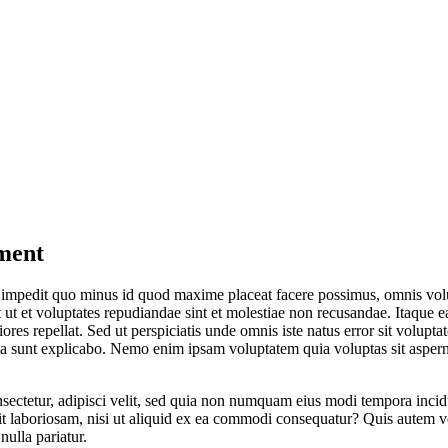
ment
l impedit quo minus id quod maxime placeat facere possimus, omnis vo
t ut et voluptates repudiandae sint et molestiae non recusandae. Itaque e
riores repellat. Sed ut perspiciatis unde omnis iste natus error sit vo
dicta sunt explicabo. Nemo enim ipsam voluptatem quia voluptas sit asper
sectetur, adipisci velit, sed quia non numquam eius modi tempora inci
 laboriosam, nisi ut aliquid ex ea commodi consequatur? Quis autem vel
ulla pariatur.