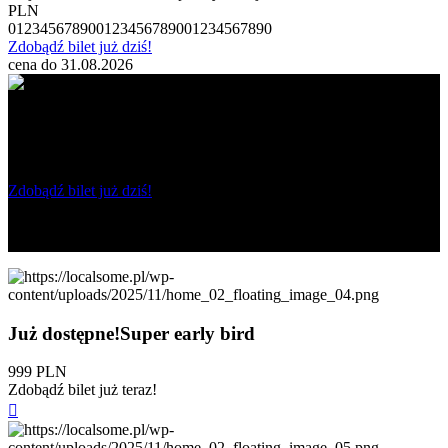
PLN
0
1
2
3
4
5
6
7
8
9
0
0
1
2
3
4
5
6
7
8
9
0
0
1
2
3
4
5
6
7
8
9
0
Zdobądź bilet już dziś!
cena do 31.08.2026
Dla członków ZMP
Wejściówka na 2 dni i Galę Złotych Lajków
PLN
0
1
2
3
4
5
6
7
8
9
0
0
1
2
3
4
5
6
7
8
9
0
0
1
2
3
4
5
6
7
8
9
0
Zdobądź bilet już dziś!
cena do 31.08.2026
kod promocyjny #MiastoZMP
Już dostępne!
Super
early bird
999 PLN
Zdobądź bilet już teraz!