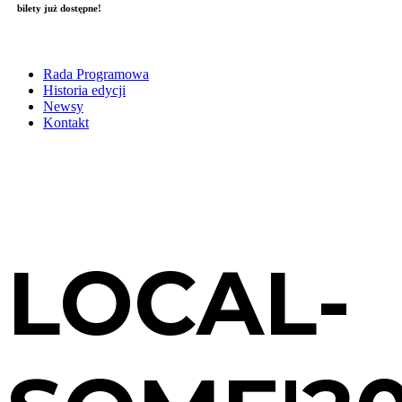
bilety już dostępne!
Skip
to
Rada Programowa
content
Historia edycji
Newsy
Kontakt
LOCAL-