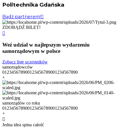
Politechnika Gdańska
Bądź partnerem!
ZDOBĄDŹ BILET!
Weź udział w najlepszym
wydarzeniu
samorządowym w polsce
Zobacz listę uczestników
samorządowców
0
1
2
3
4
5
6
7
8
9
0
0
1
2
3
4
5
6
7
8
9
0
0
1
2
3
4
5
6
7
8
9
0
+
samorządów co roku
0
1
2
3
4
5
6
7
8
9
0
0
1
2
3
4
5
6
7
8
9
0
0
1
2
3
4
5
6
7
8
9
0
+
Jedna idea spina całość