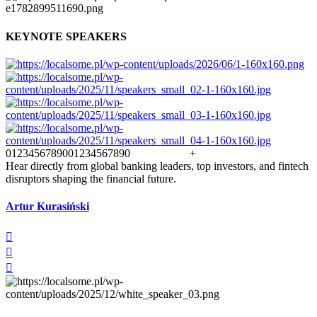
KEYNOTE SPEAKERS
0
1
2
3
4
5
6
7
8
9
0
0
1
2
3
4
5
6
7
8
9
0
+
Hear directly from global banking leaders, top investors, and fintech
disruptors shaping the financial future.
Artur Kurasiński