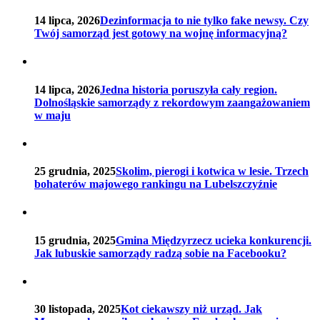
14 lipca, 2026
Dezinformacja to nie tylko fake newsy. Czy
Twój samorząd jest gotowy na wojnę informacyjną?
14 lipca, 2026
Jedna historia poruszyła cały region.
Dolnośląskie samorządy z rekordowym zaangażowaniem
w maju
25 grudnia, 2025
Skolim, pierogi i kotwica w lesie. Trzech
bohaterów majowego rankingu na Lubelszczyźnie
15 grudnia, 2025
Gmina Międzyrzecz ucieka konkurencji.
Jak lubuskie samorządy radzą sobie na Facebooku?
30 listopada, 2025
Kot ciekawszy niż urząd. Jak