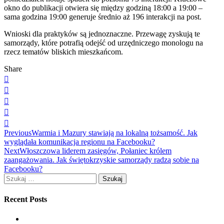
okno do publikacji otwiera się między godziną 18:00 a 19:00 –
sama godzina 19:00 generuje średnio aż 196 interakcji na post.
Wnioski dla praktyków są jednoznaczne. Przewagę zyskują te
samorządy, które potrafią odejść od urzędniczego monologu na
rzecz tematów bliskich mieszkańcom.
Share
Nawigacja
Previous
Warmia i Mazury stawiają na lokalną tożsamość. Jak
wyglądała komunikacja regionu na Facebooku?
wpisu
Next
Włoszczowa liderem zasięgów, Połaniec królem
zaangażowania. Jak świętokrzyskie samorządy radzą sobie na
Facebooku?
Szukaj:
Recent Posts