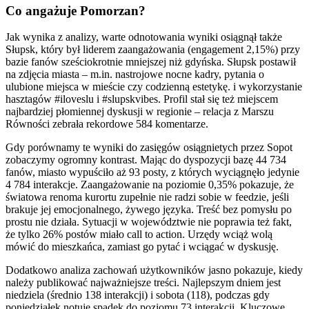
Co angażuje Pomorzan?
Jak wynika z analizy, warte odnotowania wyniki osiągnął także
Słupsk, który był liderem zaangażowania (engagement 2,15%) przy
bazie fanów sześciokrotnie mniejszej niż gdyńska. Słupsk postawił
na zdjęcia miasta – m.in. nastrojowe nocne kadry, pytania o
ulubione miejsca w mieście czy codzienną estetykę. i wykorzystanie
hasztagów #iloveslu i #slupskvibes. Profil stał się też miejscem
najbardziej płomiennej dyskusji w regionie – relacja z Marszu
Równości zebrała rekordowe 584 komentarze.
Gdy porównamy te wyniki do zasięgów osiągnietych przez Sopot
zobaczymy ogromny kontrast. Mając do dyspozycji bazę 44 734
fanów, miasto wypuściło aż 93 posty, z których wyciągnęło jedynie
4 784 interakcje. Zaangażowanie na poziomie 0,35% pokazuje, że
światowa renoma kurortu zupełnie nie radzi sobie w feedzie, jeśli
brakuje jej emocjonalnego, żywego języka. Treść bez pomysłu po
prostu nie działa. Sytuacji w województwie nie poprawia też fakt,
że tylko 26% postów miało call to action. Urzędy wciąż wolą
mówić do mieszkańca, zamiast go pytać i wciągać w dyskusję.
Dodatkowo analiza zachowań użytkowników jasno pokazuje, kiedy
należy publikować najważniejsze treści. Najlepszym dniem jest
niedziela (średnio 138 interakcji) i sobota (118), podczas gdy
poniedziałek notuje spadek do poziomu 73 interakcji. Kluczowe