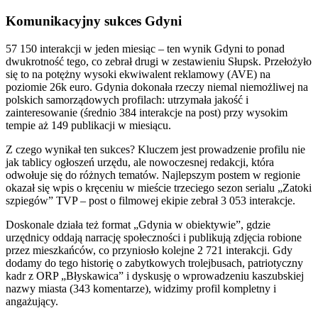
Komunikacyjny sukces Gdyni
57 150 interakcji w jeden miesiąc – ten wynik Gdyni to ponad
dwukrotność tego, co zebrał drugi w zestawieniu Słupsk. Przełożyło
się to na potężny wysoki ekwiwalent reklamowy (AVE) na
poziomie 26k euro. Gdynia dokonała rzeczy niemal niemożliwej na
polskich samorządowych profilach: utrzymała jakość i
zainteresowanie (średnio 384 interakcje na post) przy wysokim
tempie aż 149 publikacji w miesiącu.
Z czego wynikał ten sukces? Kluczem jest prowadzenie profilu nie
jak tablicy ogłoszeń urzędu, ale nowoczesnej redakcji, która
odwołuje się do różnych tematów. Najlepszym postem w regionie
okazał się wpis o kręceniu w mieście trzeciego sezon serialu „Zatoki
szpiegów” TVP – post o filmowej ekipie zebrał 3 053 interakcje.
Doskonale działa też format „Gdynia w obiektywie”, gdzie
urzędnicy oddają narrację społeczności i publikują zdjęcia robione
przez mieszkańców, co przyniosło kolejne 2 721 interakcji. Gdy
dodamy do tego historię o zabytkowych trolejbusach, patriotyczny
kadr z ORP „Błyskawica” i dyskusję o wprowadzeniu kaszubskiej
nazwy miasta (343 komentarze), widzimy profil kompletny i
angażujący.